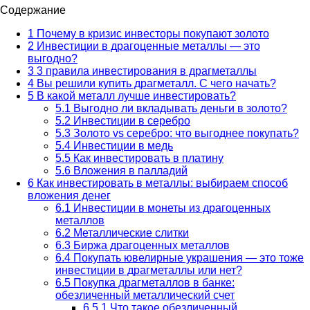
Содержание
1
Почему в кризис инвесторы покупают золото
2
Инвестиции в драгоценные металлы — это
выгодно?
3
3 правила инвестирования в драгметаллы
4
Вы решили купить драгметалл. С чего начать?
5
В какой металл лучше инвестировать?
5.1
Выгодно ли вкладывать деньги в золото?
5.2
Инвестиции в серебро
5.3
Золото vs серебро: что выгоднее покупать?
5.4
Инвестиции в медь
5.5
Как инвестировать в платину
5.6
Вложения в палладий
6
Как инвестировать в металлы: выбираем способ
вложения денег
6.1
Инвестиции в монеты из драгоценных
металлов
6.2
Металлические слитки
6.3
Биржа драгоценных металлов
6.4
Покупать ювелирные украшения — это тоже
инвестиции в драгметаллы или нет?
6.5
Покупка драгметаллов в банке:
обезличенный металлический счет
6.5.1
Что такое обезличенный