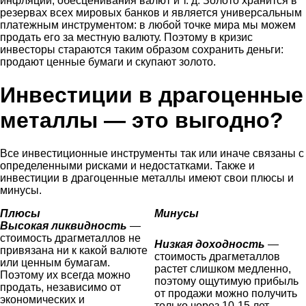
инфляции, обесценивания валют и т. д. Золото хранится в
резервах всех мировых банков и является универсальным
платежным инструментом: в любой точке мира мы можем
продать его за местную валюту. Поэтому в кризис
инвесторы стараются таким образом сохранить деньги:
продают ценные бумаги и скупают золото.
Инвестиции в драгоценные
металлы — это выгодно?
Все инвестиционные инструменты так или иначе связаны с
определенными рисками и недостатками. Также и
инвестиции в драгоценные металлы имеют свои плюсы и
минусы.
Плюсы
Минусы
Высокая ликвидность
—
стоимость драгметаллов не
Низкая доходность
—
привязана ни к какой валюте
стоимость драгметаллов
или ценным бумагам.
растет слишком медленно,
Поэтому их всегда можно
поэтому ощутимую прибыль
продать, независимо от
от продажи можно получить
экономических и
только через 10-15 лет.