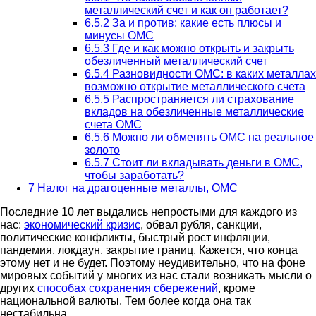
металлический счет и как он работает?
6.5.2
За и против: какие есть плюсы и
минусы ОМС
6.5.3
Где и как можно открыть и закрыть
обезличенный металлический счет
6.5.4
Разновидности ОМС: в каких металлах
возможно открытие металлического счета
6.5.5
Распространяется ли страхование
вкладов на обезличенные металлические
счета ОМС
6.5.6
Можно ли обменять ОМС на реальное
золото
6.5.7
Стоит ли вкладывать деньги в ОМС,
чтобы заработать?
7
Налог на драгоценные металлы, ОМС
Последние 10 лет выдались непростыми для каждого из
нас:
экономический кризис
, обвал рубля, санкции,
политические конфликты, быстрый рост инфляции,
пандемия, локдаун, закрытие границ. Кажется, что конца
этому нет и не будет. Поэтому неудивительно, что на фоне
мировых событий у многих из нас стали возникать мысли о
других
способах сохранения сбережений
, кроме
национальной валюты. Тем более когда она так
нестабильна.