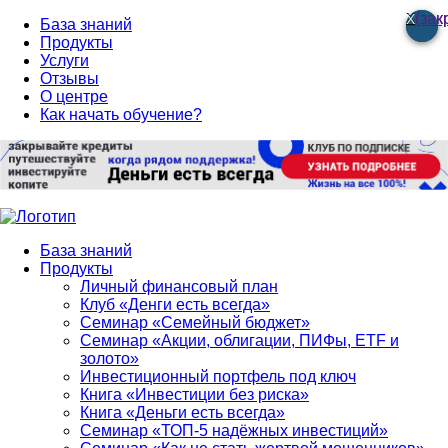
(зак
(зак
База знаний
Продукты
Услуги
Отзывы
О центре
Как начать обучение?
База знаний
Продукты
Личный финансовый план
Клуб «Денги есть всегда»
Семинар «Семейный бюджет»
Семинар «Акции, облигации, ПИФы, ETF и
золото»
Инвестиционный портфель под ключ
Книга «Инвестиции без риска»
Книга «Деньги есть всегда»
Семинар «ТОП-5 надёжных инвестиций»