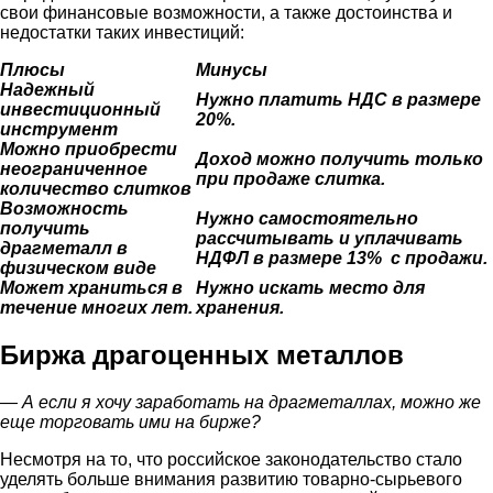
свои финансовые возможности, а также достоинства и
недостатки таких инвестиций:
Плюсы
Минусы
Надежный
Нужно платить НДС в размере
инвестиционный
20%.
инструмент
Можно приобрести
Доход можно получить только
неограниченное
при продаже слитка.
количество слитков
Возможность
Нужно самостоятельно
получить
рассчитывать и уплачивать
драгметалл в
НДФЛ в размере 13% с продажи.
физическом виде
Может храниться в
Нужно искать место для
течение многих лет.
хранения.
Биржа драгоценных металлов
— А если я хочу заработать на драгметаллах,
можно же
еще
торговать
ими
на бирже
?
Несмотря на то, что российское законодательство стало
уделять больше внимания развитию товарно-сырьевого