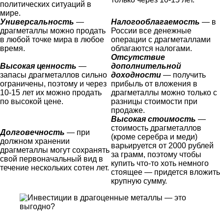
политических ситуаций в
мире.
Универсальность
—
Налогооблагаемость
— в
драгметаллы можно продать
России все денежные
в любой точке мира в любое
операции с драгметаллами
время.
облагаются налогами.
Отсутствие
Высокая ценность
—
дополнительной
запасы драгметаллов сильно
доходности
— получить
ограничены, поэтому и через
прибыль от вложения в
10-15 лет их можно продать
драгметаллы можно только с
по высокой цене.
разницы стоимости при
продаже.
Высокая стоимость
—
стоимость драгметаллов
Долговечность
— при
(кроме серебра и меди)
должном хранении
варьируется от 2000 рублей
драгметаллы могут сохранять
за грамм, поэтому чтобы
свой первоначальный вид в
купить что-то хоть немного
течение нескольких сотен лет.
стоящее — придется вложить
крупную сумму.