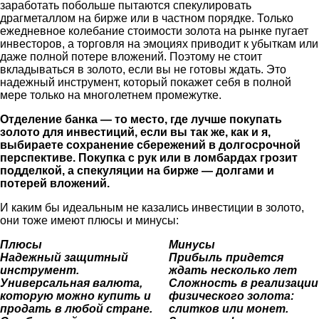
заработать побольше пытаются спекулировать
драгметаллом на бирже или в частном порядке. Только
ежедневное колебание стоимости золота на рынке пугает
инвесторов, а торговля на эмоциях приводит к убыткам или
даже полной потере вложений. Поэтому не стоит
вкладываться в золото, если вы не готовы ждать. Это
надежный инструмент, который покажет себя в полной
мере только на многолетнем промежутке.
Отделение банка — то место,
где лучше покупать
золото для инвестиций
, если вы так же, как и я,
выбираете сохранение сбережений в долгосрочной
перспективе. Покупка с рук или в ломбардах грозит
подделкой, а спекуляции на бирже — долгами и
потерей вложений.
И каким бы идеальным не казались инвестиции в золото,
они тоже имеют плюсы и минусы:
Плюсы
Минусы
Надежный защитный
Прибыль придется
инструмент.
ждать несколько лет
Универсальная валюта,
Сложность в реализации
которую можно купить и
физического золота:
продать в любой стране.
слитков или монет.