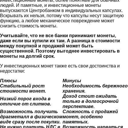
инвестиционные монеты, более понятные для обычных
людей. И памятные, и инвестиционные монеты
выпускаются Центробанком в индивидуальных капсулах.
Вскрывать их нельзя, потому что капсулы несут защитную
функцию, а любое механическое повреждение может
снизить стоимость монеты.
Учитывайте, что не все банки принимают монеты,
даже если вы купили их там. А разница в стоимости
между покупкой и продажей может быть
существенной. Поэтому выгоднее инвестировать в
монеты на долгий срок.
У инвестиционных монет также есть свои достоинства и
недостатки:
Плюсы
Минусы
Стабильный рост
Необходимость бережного
стоимости монет.
хранения.
Доход стоит ожидать
Низкий порог входа в
только в долгосрочной
отличие от слитков.
перспективе.
Возможность получить
Сложность с продажей
драгметалл в физическом
монет, особенно
виде сразу после покупки.
памятных.
Не нужно платить НДС в
Возможность нарваться