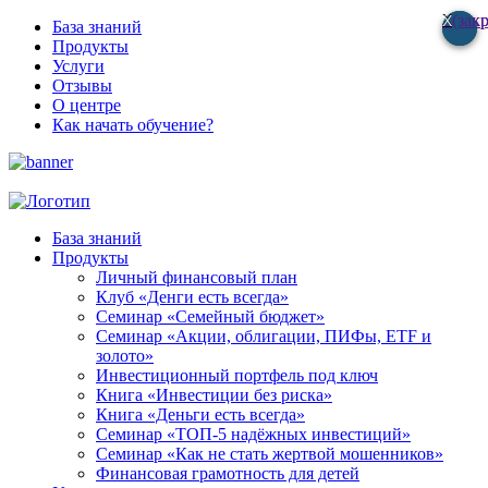
(зак
(зак
База знаний
Продукты
Услуги
Отзывы
О центре
Как начать обучение?
База знаний
Продукты
Личный финансовый план
Клуб «Денги есть всегда»
Семинар «Семейный бюджет»
Семинар «Акции, облигации, ПИФы, ETF и
золото»
Инвестиционный портфель под ключ
Книга «Инвестиции без риска»
Книга «Деньги есть всегда»
Семинар «ТОП-5 надёжных инвестиций»
Семинар «Как не стать жертвой мошенников»
Финансовая грамотность для детей