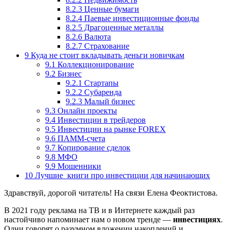
8.2.3
Ценные бумаги
8.2.4
Паевые инвестиционные фонды
8.2.5
Драгоценные металлы
8.2.6
Валюта
8.2.7
Страхование
9
Куда не стоит вкладывать деньги новичкам
9.1
Коллекционирование
9.2
Бизнес
9.2.1
Стартапы
9.2.2
Субаренда
9.2.3
Малый бизнес
9.3
Онлайн проекты
9.4
Инвестиции в трейдеров
9.5
Инвестиции на рынке FOREX
9.6
ПАММ-счета
9.7
Копирование сделок
9.8
МФО
9.9
Мошенники
10
Лучшие книги про инвестиции для начинающих
Здравствуй, дорогой читатель! На связи Елена Феоктистова.
В 2021 году реклама на ТВ и в Интернете каждый раз
настойчиво напоминает нам о новом тренде —
инвестициях
.
Одни говорят о разумном вложении накоплений и