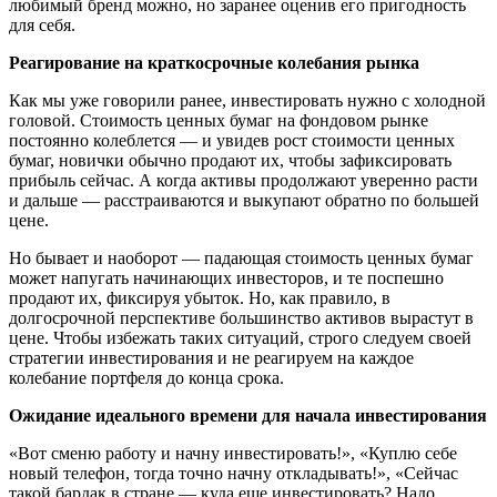
любимый бренд можно, но заранее оценив его пригодность
для себя.
Реагирование на краткосрочные колебания рынка
Как мы уже говорили ранее, инвестировать нужно с холодной
головой. Стоимость ценных бумаг на фондовом рынке
постоянно колеблется — и увидев рост стоимости ценных
бумаг, новички обычно продают их, чтобы зафиксировать
прибыль сейчас. А когда активы продолжают уверенно расти
и дальше — расстраиваются и выкупают обратно по большей
цене.
Но бывает и наоборот — падающая стоимость ценных бумаг
может напугать начинающих инвесторов, и те поспешно
продают их, фиксируя убыток. Но, как правило, в
долгосрочной перспективе большинство активов вырастут в
цене. Чтобы избежать таких ситуаций, строго следуем своей
стратегии инвестирования и не реагируем на каждое
колебание портфеля до конца срока.
Ожидание идеального времени для начала инвестирования
«Вот сменю работу и начну инвестировать!», «Куплю себе
новый телефон, тогда точно начну откладывать!», «Сейчас
такой бардак в стране — куда еще инвестировать? Надо