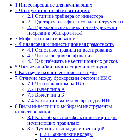
1
Инвестирование для начинающих
2
Что нужно знать об инвестициях
2.1
Отличие трейдера от инвестора
2.2
Где торгуются финансовые инструменты
2.3
Где хранятся активы, и что будет, если
посредник обанкротится?
3
Мифы об инвестировании
4
Финансовая и инвестиционная грамотность
4.1
Основные правила инвестирования
4.2
Что такое диверсификация
4.3
Как избежать инвестиционных рисков
5
Частые ошибки начинающих инвесторов
6
Как научиться инвестировать с нуля
7
Отличие между брокерским счетом и ИИС
7.1
Что по налогам на ИИС
7.2
Вычет типа А
7.3
Вычет типа Б
7.4
Какой тип вычета выбрать для ИИС
8
Виды инвестиций: выбираем инструменты
инвестирования
8.1
Как собрать портфель инвестиций для
начинающих правильно
8.2
Лучшие активы для инвестиций
8.2.1
Банковские вклады
8.2.2
Недвижимость