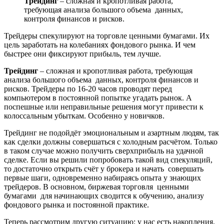
Трейдинг
– сложная и кропотливая работа,
требующая анализа большого объема данных,
контроля финансов и рисков.
Трейдеры спекулируют на торговле ценными бумагами. Их
цель заработать на колебаниях фондового рынка. И чем
быстрее они фиксируют прибыль, тем лучше.
Трейдинг
– сложная и кропотливая работа, требующая
анализа большого объема данных, контроля финансов и
рисков. Трейдеры по 16-20 часов проводят перед
компьютером в постоянной попытке угадать рынок. А
поспешные или неправильные решения могут привести к
колоссальным убыткам. Особенно у новичков.
Трейдинг не подойдёт эмоциональным и азартным людям, так
как сделки должны совершаться с холодным расчётом. Только
в таком случае можно получить сверхприбыль на удачной
сделке. Если вы решили попробовать такой вид спекуляций,
то достаточно открыть счёт у брокера и начать совершать
первые шаги, одновременно набираясь опыта у знающих
трейдеров. В основном, биржевая торговля ценными
бумагами для начинающих сводится к обучению, анализу
фондового рынка и постоянной практике.
Теперь рассмотрим другую ситуацию: у нас есть накопления,