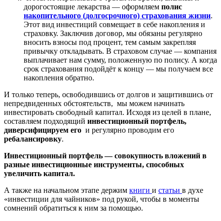
дорогостоящие лекарства — оформляем
полис
накопительного (долгосрочного) страхования жизни
.
Этот вид инвестиций совмещает в себе накопления и
страховку. Заключив договор, мы обязаны регулярно
вносить взносы под процент, тем самым закрепляя
привычку откладывать. В страховом случае — компания
выплачивает нам сумму, положенную по полису. А когда
срок страхования подойдёт к концу — мы получаем все
накопления обратно.
И только теперь, освободившись от долгов и защитившись от
непредвиденных обстоятельств, мы можем начинать
инвестировать свободный капитал. Исходя из целей в плане,
составляем подходящий
инвестиционный портфель,
диверсифицируем его
и регулярно проводим его
ребалансировку
.
Инвестиционный портфель — совокупность вложений в
разные инвестиционные инструменты, способных
увеличить капитал.
А также на начальном этапе держим
книги
и
статьи
в духе
«инвестиции для чайников» под рукой, чтобы в моменты
сомнений обратиться к ним за помощью.