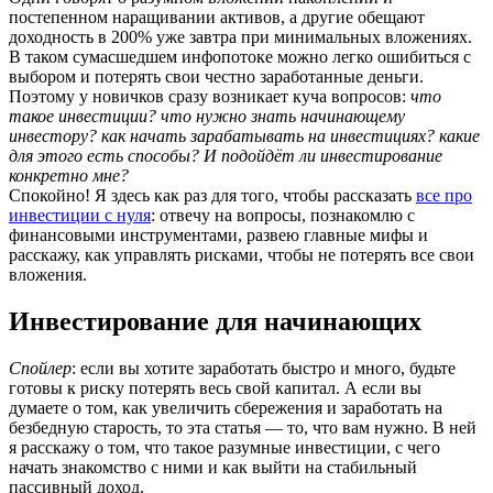
постепенном наращивании активов, а другие обещают
доходность в 200% уже завтра при минимальных вложениях.
В таком сумасшедшем инфопотоке можно легко ошибиться с
выбором и потерять свои честно заработанные деньги.
Поэтому у новичков сразу возникает куча вопросов:
что
такое инвестиции? что нужно знать начинающему
инвестору? как начать зарабатывать на инвестициях? какие
для этого есть способы? И подойдёт ли инвестирование
конкретно мне?
Спокойно! Я здесь как раз для того, чтобы рассказать
все про
инвестиции с нуля
: отвечу на вопросы, познакомлю с
финансовыми инструментами, развею главные мифы и
расскажу, как управлять рисками, чтобы не потерять все свои
вложения.
Инвестирование для начинающих
Спойлер
: если вы хотите заработать быстро и много, будьте
готовы к риску потерять весь свой капитал. А если вы
думаете о том, как увеличить сбережения и заработать на
безбедную старость, то эта статья — то, что вам нужно. В ней
я расскажу о том, что такое разумные инвестиции, с чего
начать знакомство с ними и как выйти на стабильный
пассивный доход.