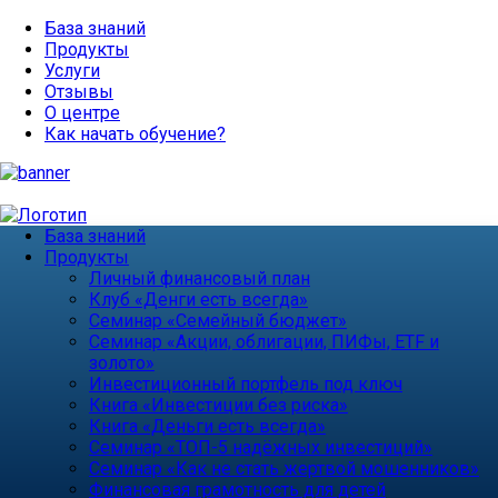
База знаний
Продукты
Услуги
Отзывы
О центре
Как начать обучение?
База знаний
Продукты
Личный финансовый план
Клуб «Денги есть всегда»
Семинар «Семейный бюджет»
Семинар «Акции, облигации, ПИФы, ETF и
золото»
Инвестиционный портфель под ключ
Книга «Инвестиции без риска»
Книга «Деньги есть всегда»
Семинар «ТОП-5 надёжных инвестиций»
Семинар «Как не стать жертвой мошенников»
Финансовая грамотность для детей