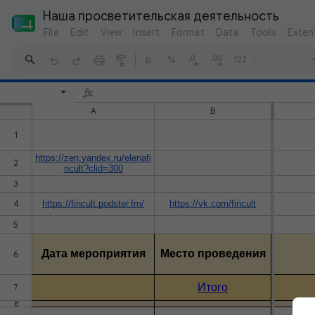
Наша просветительская деятельность
File
Edit
View
Insert
Format
Data
Tools
Exten
р.
%
123
A
B
1
https://zen.yandex.ru/elenafi
2
ncult?clid=300
3
4
https://fincult.podster.fm/
https://vk.com/fincult
5
Дата мероприятия
Место проведения
6
Итого
7
8