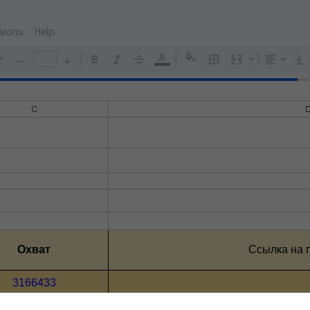
sions
Help
C
Охват
Ссылка на 
3166433